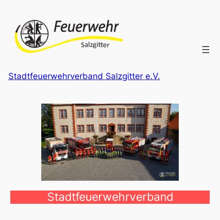
Zum
Inhalt
springen
Stadtfeuerwehrverband Salzgitter e.V.
Stadtfeuerwehrverband